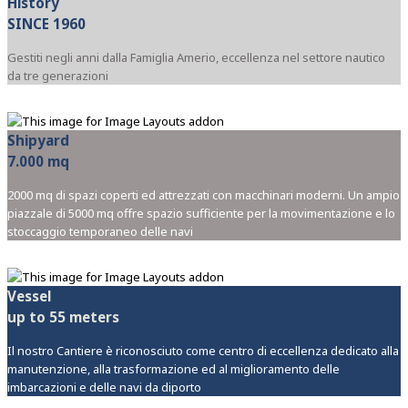
History
SINCE 1960
Gestiti negli anni dalla Famiglia Amerio, eccellenza nel settore nautico
da tre generazioni
Shipyard
7.000 mq
2000 mq di spazi coperti ed attrezzati con macchinari moderni. Un ampio
piazzale di 5000 mq offre spazio sufficiente per la movimentazione e lo
stoccaggio temporaneo delle navi
Vessel
up to 55 meters
Il nostro Cantiere è riconosciuto come centro di eccellenza dedicato alla
manutenzione, alla trasformazione ed al miglioramento delle
imbarcazioni e delle navi da diporto